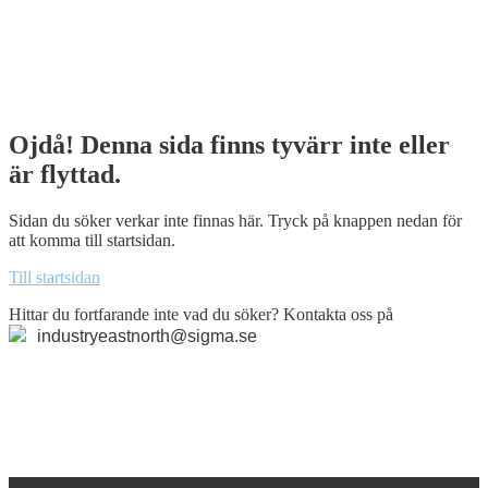
Home
Skip
Ojdå! Denna sida finns tyvärr inte eller
to
är flyttad.
content
Sidan du söker verkar inte finnas här. Tryck på knappen nedan för
att komma till startsidan.
Till startsidan
Hittar du fortfarande inte vad du söker? Kontakta oss på
industryeastnorth@sigma.se