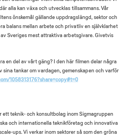
 där alla kan växa och utvecklas tillsammans. Vår
sultens önskemål gällande uppdragslängd, sektor och
ra balans mellan arbete och privatliv en självklarhet
n av Sveriges mest attraktiva arbetsgivare. Givetvis
ra en del av vårt gäng? I den här filmen delar några
v sina tankar om vardagen, gemenskapen och varför
.com/1058313176?share=copy#t=0
 ett teknik- och konsultbolag inom Sigmagruppen
ka och internationella teknikföretag och innovativa
cale-ups. Vi verkar inom sektorer så som den gröna