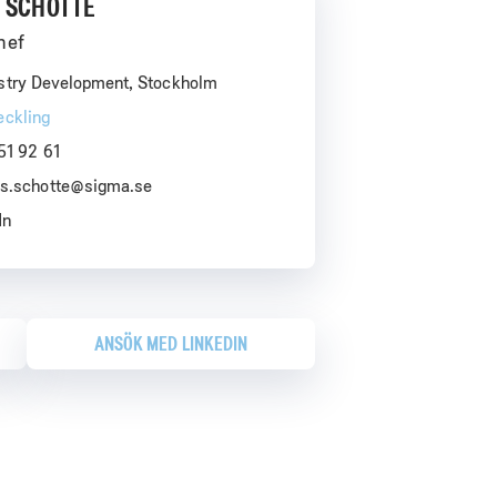
 SCHOTTE
hef
stry Development, Stockholm
eckling
51 92 61
s.schotte@sigma.se
In
ANSÖK MED LINKEDIN