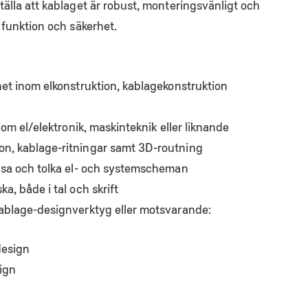
tälla att kablaget är robust, monteringsvänligt och
, funktion och säkerhet.
het inom elkonstruktion, kablagekonstruktion
inom el/elektronik, maskinteknik eller liknande
on, kablage-ritningar samt 3D-routning
läsa och tolka el- och systemscheman
a, både i tal och skrift
kablage-designverktyg eller motsvarande:
design
ign