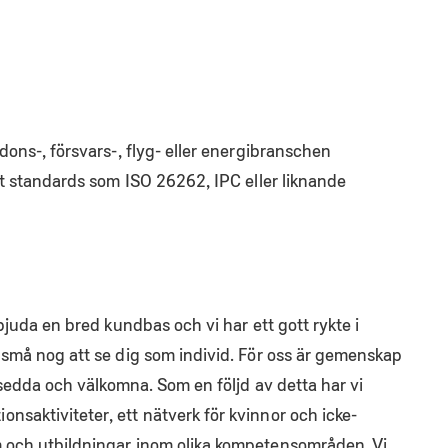
dons-, försvars-, flyg- eller energibranschen
gt standards som ISO 26262, IPC eller liknande
bjuda en bred kundbas och vi har ett gott rykte i
 små nog att se dig som individ. För oss är gemenskap
g sedda och välkomna. Som en följd av detta har vi
saktiviteter, ett nätverk för kvinnor och icke-
 och utbildningar inom olika kompetensområden. Vi