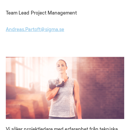
Team Lead Project Management
Andreas.Partoft@sigma.se
Vi söker projektledare med erfarenhet från tekniska