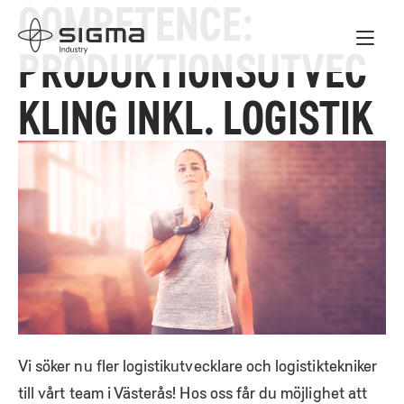
COMPETENCE:
Skip
Home
to
PRODUKTIONSUTVEC
content
KLING INKL. LOGISTIK
Vi söker nu fler logistikutvecklare och logistiktekniker
till vårt team i Västerås! Hos oss får du möjlighet att