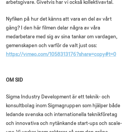
arbetsgivare. Givetvis har vi också kollektivavtal.
Nyfiken på hur det känns att vara en del av vårt
gäng? I den här filmen delar några av våra
medarbetare med sig av sina tankar om vardagen,
gemenskapen och varför de valt just oss:
https://vimeo.com/1058313176?share=copy#t=0
OM SID
Sigma Industry Development är ett teknik- och
konsultbolag inom Sigmagruppen som hjälper både
ledande svenska och internationella teknikföretag
och innovativa och nytänkande start-ups och scale-
ups. Vi verkar inom sektorer så som den gröna