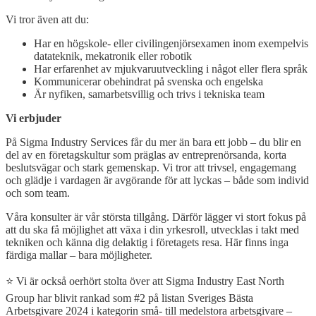
Vi tror även att du:
Har en högskole- eller civilingenjörsexamen inom exempelvis
datateknik, mekatronik eller robotik
Har erfarenhet av mjukvaruutveckling i något eller flera språk
Kommunicerar obehindrat på svenska och engelska
Är nyfiken, samarbetsvillig och trivs i tekniska team
Vi erbjuder
På Sigma Industry Services får du mer än bara ett jobb – du blir en
del av en företagskultur som präglas av entreprenörsanda, korta
beslutsvägar och stark gemenskap. Vi tror att trivsel, engagemang
och glädje i vardagen är avgörande för att lyckas – både som individ
och som team.
Våra konsulter är vår största tillgång. Därför lägger vi stort fokus på
att du ska få möjlighet att växa i din yrkesroll, utvecklas i takt med
tekniken och känna dig delaktig i företagets resa. Här finns inga
färdiga mallar – bara möjligheter.
⭐ Vi är också oerhört stolta över att Sigma Industry East North
Group har blivit rankad som #2 på
listan Sveriges Bästa
Arbetsgivare 2024 i kategorin små- till medelstora arbetsgivare –