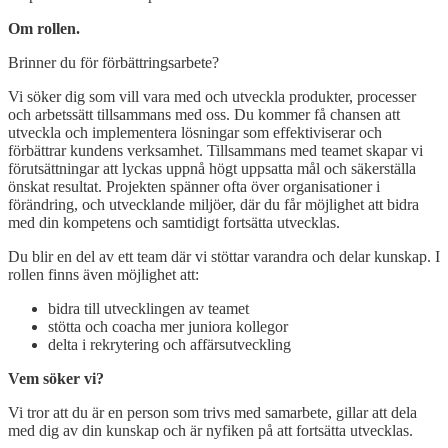
Om rollen.
Brinner du för förbättringsarbete?
Vi söker dig som vill vara med och utveckla produkter, processer
och arbetssätt tillsammans med oss. Du kommer få chansen att
utveckla och implementera lösningar som effektiviserar och
förbättrar kundens verksamhet. Tillsammans med teamet skapar vi
förutsättningar att lyckas uppnå högt uppsatta mål och säkerställa
önskat resultat. Projekten spänner ofta över organisationer i
förändring, och utvecklande miljöer, där du får möjlighet att bidra
med din kompetens och samtidigt fortsätta utvecklas.
Du blir en del av ett team där vi stöttar varandra och delar kunskap. I
rollen finns även möjlighet att:
bidra till utvecklingen av teamet
stötta och coacha mer juniora kollegor
delta i rekrytering och affärsutveckling
Vem söker vi?
Vi tror att du är en person som trivs med samarbete, gillar att dela
med dig av din kunskap och är nyfiken på att fortsätta utvecklas.