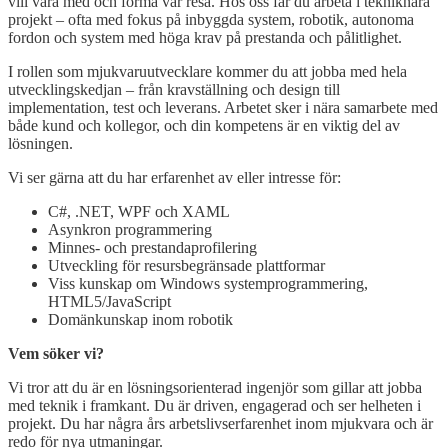
vill vara med och forma vår resa. Hos oss får du arbeta i tekniknära
projekt – ofta med fokus på inbyggda system, robotik, autonoma
fordon och system med höga krav på prestanda och pålitlighet.
I rollen som mjukvaruutvecklare kommer du att jobba med hela
utvecklingskedjan – från kravställning och design till
implementation, test och leverans. Arbetet sker i nära samarbete med
både kund och kollegor, och din kompetens är en viktig del av
lösningen.
Vi ser gärna att du har erfarenhet av eller intresse för:
C#, .NET, WPF och XAML
Asynkron programmering
Minnes- och prestandaprofilering
Utveckling för resursbegränsade plattformar
Viss kunskap om Windows systemprogrammering,
HTML5/JavaScript
Domänkunskap inom robotik
Vem söker vi?
Vi tror att du är en lösningsorienterad ingenjör som gillar att jobba
med teknik i framkant. Du är driven, engagerad och ser helheten i
projekt. Du har några års arbetslivserfarenhet inom mjukvara och är
redo för nya utmaningar.