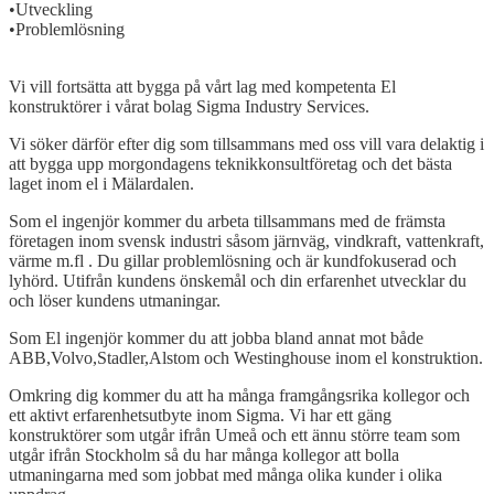
•Utveckling
•Problemlösning
Open
post
Vi vill fortsätta att bygga på vårt lag med kompetenta El
konstruktörer i vårat bolag Sigma Industry Services.
Vi söker därför efter dig som tillsammans med oss vill vara delaktig i
att bygga upp morgondagens teknikkonsultföretag och det bästa
laget inom el i Mälardalen.
Som el ingenjör kommer du arbeta tillsammans med de främsta
företagen inom svensk industri såsom järnväg, vindkraft, vattenkraft,
värme m.fl . Du gillar problemlösning och är kundfokuserad och
lyhörd. Utifrån kundens önskemål och din erfarenhet utvecklar du
och löser kundens utmaningar.
Som El ingenjör kommer du att jobba bland annat mot både
ABB,Volvo,Stadler,Alstom och Westinghouse inom el konstruktion.
Omkring dig kommer du att ha många framgångsrika kollegor och
ett aktivt erfarenhetsutbyte inom Sigma. Vi har ett gäng
konstruktörer som utgår ifrån Umeå och ett ännu större team som
utgår ifrån Stockholm så du har många kollegor att bolla
utmaningarna med som jobbat med många olika kunder i olika