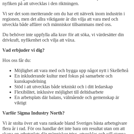
nyfiken på att utvecklas i den riktningen.
Vi ser det som meriterande om du har ett nätverk inom industrin i
regionen, men det allra viktigaste är din vilja att vara med och
utveckla både affärer och människor tillsammans med oss.
Du behöver inte uppfylla alla krav för att söka, vi värdesätter din
drivkraft, nyfikenhet och vilja att växa.
Vad erbjuder vi dig?
Hos oss får du:
Möjlighet att vara med och bygga upp något nytt i Skellefteå
En inkluderande kultur med fokus på samarbete och
kunskapsdelning
Stöd i att utvecklas både tekniskt och i ditt ledarskap
Flexibilitet, inklusive möjlighet till deltidsarbete
En arbetsplats där balans, välmående och gemenskap är
viktigt
Varför Sigma Industry North?
Vi är stolta över att vara rankade bland Sveriges bästa arbetsgivare
flera år i rad. För oss handlar det inte bara om resultat utan om att
skapa en arbetsplats där människor trivs, utvecklas och vill stanna.