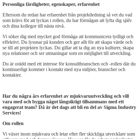
Personliga färdigheter, egenskaper, erfarenhet
Eftersom du redan har erfarenhet från projektledning så vet du vad
som krävs för att lyckas i rollen, du har förmågan att lyfta dig själv
och dina kollegor till nästa nivå.
Vi söker dig med mycket god förmåga att kommunicera tydligt och
effektivt. Du lyssnar på kunden och ger allt för att skapa värde och
se till att projekten lyckas. Du gillar att ta dig an nya kulturer, skapa
nya relationer och ser utmaningar som en möjlighet till utveckling.
Du är orädd med ett intresse för konsultbranschen och -rollen där du
kontinuerligt kommer i kontakt med nya miljöer, branscher och
kontakter.
Open
post
Har du några års erfarenhet av mjukvaruutveckling och vill
vara med och bygga något långsiktigt tillsammans med ett
engagerat team? Då är det dags att bli en del av Sigma Industry
Services!
Om rollen
Vi växer inom mjukvara och letar efter fler skickliga utvecklare som