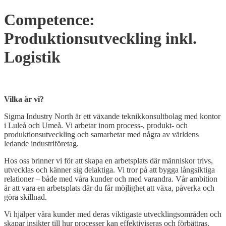
Home
Skip
Competence:
to
content
Produktionsutveckling inkl.
Logistik
Open
post
Vilka är vi?
Sigma Industry North är ett växande teknikkonsultbolag med kontor
i Luleå och Umeå. Vi arbetar inom process-, produkt- och
produktionsutveckling och samarbetar med några av världens
ledande industriföretag.
Hos oss brinner vi för att skapa en arbetsplats där människor trivs,
utvecklas och känner sig delaktiga. Vi tror på att bygga långsiktiga
relationer – både med våra kunder och med varandra. Vår ambition
är att vara en arbetsplats där du får möjlighet att växa, påverka och
göra skillnad.
Vi hjälper våra kunder med deras viktigaste utvecklingsområden och
skapar insikter till hur processer kan effektiviseras och förbättras.