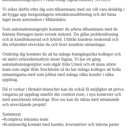
Vi söker därför efter dig som tillsammans med oss vill vara delaktig i
att bygga upp morgondagens teknikkonsultföretag och det bästa
laget inom automation i Mälardalen.
Som automationsingenjör kommer du arbeta tillsammans med de
främsta företagen inom svensk industri. Du gillar problemlösning
och är kundfokuserad och lyhörd. Utifrån kundens önskemål och
din erfarenhet utvecklar du och löser kundens utmaningar.
Omkring dig kommer du att ha många framgångsrika kollegor och
ett aktivt erfarenhetsutbyte inom Sigma. Vi har ett gäng
automationsingenjörer som utgår ifrån Umeå och ett ännu större
team som utgår ifrån Stockholm så du har många kollegor att bolla
utmaningarna med som jobbat med många olika kunder i olika
uppdrag.
Då vi verkar i flertalet branscher kan du också få möjlighet att pröva
vingarna på uppdrag utanför din comfort zone, i nya kontexter och
med annorlunda teknologi. Hos oss kan du räkna med utmanande
och utvecklande projekt!
Summerat:
•Komplexa tekniska team
•Kontinuerlig kontakt med kunder, leverantörer och interna parter