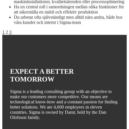
maskininstallationer, kvalitetsärenden eller processoptimering
Ha en central roll i samordningen mellan olika funktioner för
att säkerställa en stabil och effektiv produktion
Du arbetar ofta självständigt men alltid nära andra, både hos
våra kunder och internt i Sigma-team
Posts
1
2
3
navigation
EXPECT A BETTER
TOMORROW
Sigma is a leading consulting group with an objective to
make our customers more competitive. Our means are
technological know-how and a constant passion for finding
better solutions. We are 4,600 employees in eleven
countries. Sigma is owned by Danir, held by the Dan
Olofsson family.