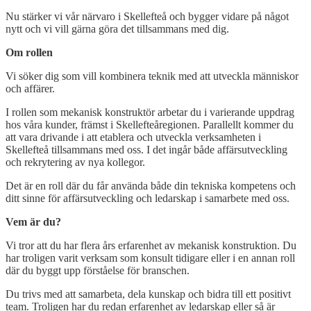
Nu stärker vi vår närvaro i Skellefteå och bygger vidare på något
nytt och vi vill gärna göra det tillsammans med dig.
Om rollen
Vi söker dig som vill kombinera teknik med att utveckla människor
och affärer.
I rollen som mekanisk konstruktör arbetar du i varierande uppdrag
hos våra kunder, främst i Skellefteåregionen. Parallellt kommer du
att vara drivande i att etablera och utveckla verksamheten i
Skellefteå tillsammans med oss. I det ingår både affärsutveckling
och rekrytering av nya kollegor.
Det är en roll där du får använda både din tekniska kompetens och
ditt sinne för affärsutveckling och ledarskap i samarbete med oss.
Vem är du?
Vi tror att du har flera års erfarenhet av mekanisk konstruktion. Du
har troligen varit verksam som konsult tidigare eller i en annan roll
där du byggt upp förståelse för branschen.
Du trivs med att samarbeta, dela kunskap och bidra till ett positivt
team. Troligen har du redan erfarenhet av ledarskap eller så är