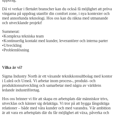
uppdrag.
Då vi verkar i flertalet branscher kan du också få möjlighet att pröva
vingarna på uppdrag utanför din comfort zone, i nya kontexter och
med annorlunda teknologi. Hos oss kan du räkna med utmanande
och utvecklande projekt!
Summerat:
•Komplexa tekniska team
•Kontinuerlig kontakt med kunder, leverantörer och interna parter
•Utveckling
•Problemlösning
Open
post
Vilka är vi?
Sigma Industry North är ett växande teknikkonsultbolag med kontor
i Luleå och Umeå. Vi arbetar inom process-, produkt- och
produktionsutveckling och samarbetar med några av världens
ledande industriföretag.
Hos oss brinner vi för att skapa en arbetsplats där människor trivs,
utvecklas och känner sig delaktiga. Vi tror på att bygga långsiktiga
relationer – både med våra kunder och med varandra. Vår ambition
är att vara en arbetsplats där du får möjlighet att växa, påverka och