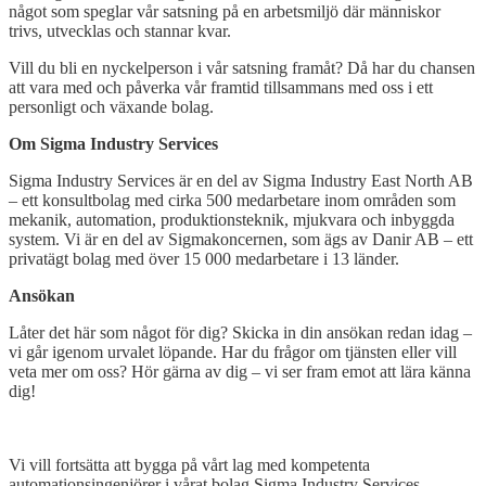
något som speglar vår satsning på en arbetsmiljö där människor
trivs, utvecklas och stannar kvar.
Vill du bli en nyckelperson i vår satsning framåt? Då har du chansen
att vara med och påverka vår framtid tillsammans med oss i ett
personligt och växande bolag.
Om Sigma Industry Services
Sigma Industry Services är en del av Sigma Industry East North AB
– ett konsultbolag med cirka 500 medarbetare inom områden som
mekanik, automation, produktionsteknik, mjukvara och inbyggda
system. Vi är en del av Sigmakoncernen, som ägs av Danir AB – ett
privatägt bolag med över 15 000 medarbetare i 13 länder.
Ansökan
Låter det här som något för dig? Skicka in din ansökan redan idag –
vi går igenom urvalet löpande. Har du frågor om tjänsten eller vill
veta mer om oss? Hör gärna av dig – vi ser fram emot att lära känna
dig!
Open
post
Vi vill fortsätta att bygga på vårt lag med kompetenta
automationsingenjörer i vårat bolag Sigma Industry Services.