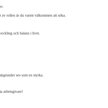
av.
ar av rollen är du varmt välkommen att söka.
eckling och balans i livet.
 bakgrunder ses som en styrka.
ta arbetsgivare!