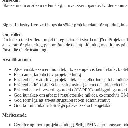
Ansökan
Skicka in din ansökan redan idag – urval sker löpande. Under sommar
Open
post
Sigma Industry Evolve i Uppsala söker projektledare för uppdrag ino
Om rollen
Du leder ett eller flera projekt i regulatoriskt styrda miljöer. Proj
ansvarar för planering, genomförande och uppföljning med fokus på tid,
förstudie till driftsättning.
Kvalifikationer
Akademisk examen inom teknik, exempelvis kemiteknik, biotek
Flera års erfarenhet av projektledning
Erfarenhet av att driva projekt i tekniska eller industriella miljöe
Erfarenhet från Life Science-industrin (läkemedel, biotech elle
Erfarenhet av investeringsprojekt (CAPEX), anläggningsprojekt
God kunskap om arbete i regulatoriska miljöer, exempelvis G
God förmåga att arbeta strukturerat och administrativt
God kommunikativ förmåga på svenska och engelska
Meriterande
Certifiering inom projektledning (PMP, IPMA eller motsvarand