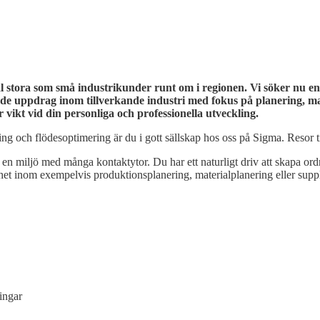
äl stora som små industrikunder runt om i regionen. Vi söker nu en
de uppdrag inom tillverkande industri med fokus på planering, mat
 vikt vid din personliga och professionella utveckling.
ing och flödesoptimering är du i gott sällskap hos oss på Sigma. Resor 
vs i en miljö med många kontaktytor. Du har ett naturligt driv att skapa or
enhet inom exempelvis produktionsplanering, materialplanering eller supp
ingar