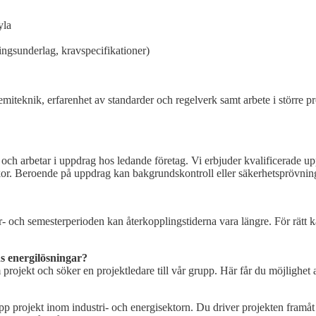
yla
lingsunderlag, kravspecifikationer)
iteknik, erfarenhet av standarder och regelverk samt arbete i större pr
 och arbetar i uppdrag hos ledande företag. Vi erbjuder kvalificerade up
illkor. Beroende på uppdrag kan bakgrundskontroll eller säkerhetsprövn
- och semesterperioden kan återkopplingstiderna vara längre. För rät
ns energilösningar?
rojekt och söker en projektledare till vår grupp. Här får du möjlighet 
upp projekt inom industri- och energisektorn. Du driver projekten framåt