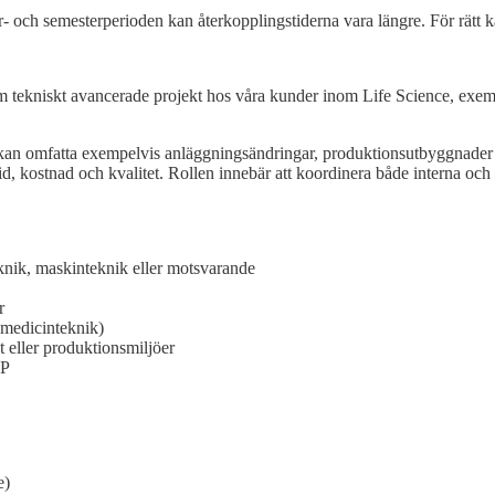
- och semesterperioden kan återkopplingstiderna vara längre. För rät
m tekniskt avancerade projekt hos våra kunder inom Life Science, exem
ekten kan omfatta exempelvis anläggningsändringar, produktionsutbyggnad
 kostnad och kvalitet. Rollen innebär att koordinera både interna och ext
nik, maskinteknik eller motsvarande
r
r medicinteknik)
 eller produktionsmiljöer
MP
e)