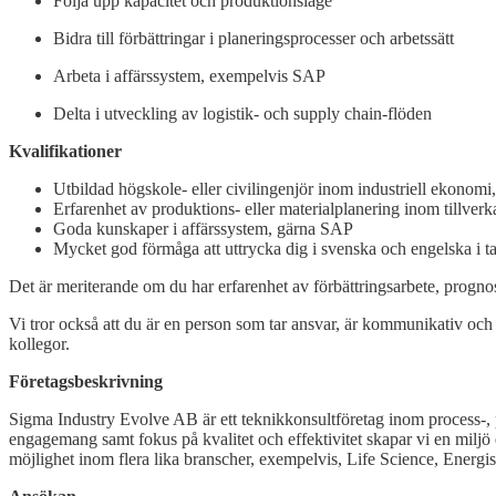
Följa upp kapacitet och produktionsläge
Bidra till förbättringar i planeringsprocesser och arbetssätt
Arbeta i affärssystem, exempelvis SAP
Delta i utveckling av logistik- och supply chain-flöden
Kvalifikationer
Utbildad högskole- eller civilingenjör inom industriell ekonomi,
Erfarenhet av produktions- eller materialplanering inom tillverk
Goda kunskaper i affärssystem, gärna SAP
Mycket god förmåga att uttrycka dig i svenska och engelska i tal
Det är meriterande om du har erfarenhet av förbättringsarbete, progno
Vi tror också att du är en person som tar ansvar, är kommunikativ och t
kollegor.
Företagsbeskrivning
Sigma Industry Evolve AB är ett teknikkonsultföretag inom process-, p
engagemang samt fokus på kvalitet och effektivitet skapar vi en miljö 
möjlighet inom flera lika branscher, exempelvis, Life Science, Energis