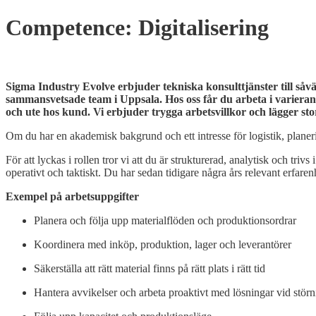
Home
Skip
Competence:
Digitalisering
to
content
Open
post
Sigma Industry Evolve erbjuder tekniska konsulttjänster till såv
sammansvetsade team i Uppsala. Hos oss får du arbeta i varieran
och ute hos kund. Vi erbjuder trygga arbetsvillkor och lägger stor
Om du har en akademisk bakgrund och ett intresse för logistik, planer
För att lyckas i rollen tror vi att du är strukturerad, analytisk och tri
operativt och taktiskt. Du har sedan tidigare några års relevant erfar
Exempel på arbetsuppgifter
Planera och följa upp materialflöden och produktionsordrar
Koordinera med inköp, produktion, lager och leverantörer
Säkerställa att rätt material finns på rätt plats i rätt tid
Hantera avvikelser och arbeta proaktivt med lösningar vid störn