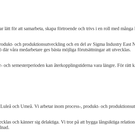
lätt för att samarbeta, skapa förtroende och trivs i en roll med många 
odukt- och produktionsutveckling och en del av Sigma Industry East No
 där våra medarbetare ges bästa möjliga förutsättningar att utvecklas.
- och semesterperioden kan återkopplingstiderna vara längre. För rät
 Luleå och Umeå. Vi arbetar inom process-, produkt- och produktionsu
tvecklas och känner sig delaktiga. Vi tror på att bygga långsiktiga rela
llnad.