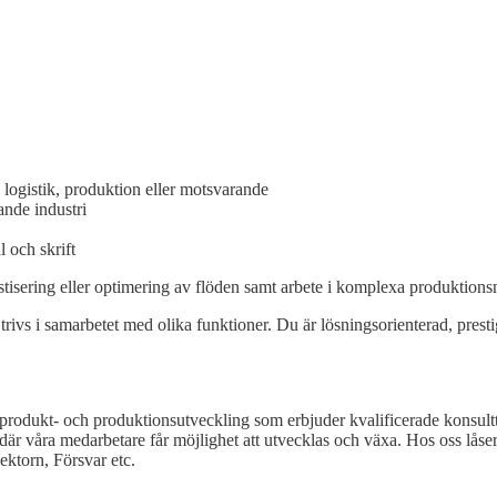
 logistik, produktion eller motsvarande
ande industri
 och skrift
stisering eller optimering av flöden samt arbete i komplexa produktionsm
rivs i samarbetet med olika funktioner. Du är lösningsorienterad, presti
rodukt- och produktionsutveckling som erbjuder kvalificerade konsulttjä
där våra medarbetare får möjlighet att utvecklas och växa. Hos oss låser
ektorn, Försvar etc.