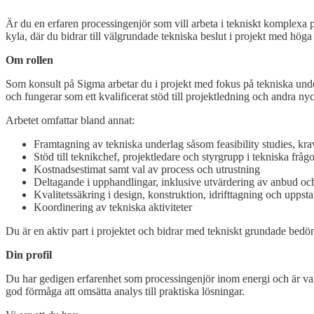
post
Är du en erfaren processingenjör som vill arbeta i tekniskt komplexa 
kyla, där du bidrar till välgrundade tekniska beslut i projekt med hög
Om rollen
Som konsult på Sigma arbetar du i projekt med fokus på tekniska underl
och fungerar som ett kvalificerat stöd till projektledning och andra nyc
Arbetet omfattar bland annat:
Framtagning av tekniska underlag såsom feasibility studies, kra
Stöd till teknikchef, projektledare och styrgrupp i tekniska frågo
Kostnadsestimat samt val av process och utrustning
Deltagande i upphandlingar, inklusive utvärdering av anbud o
Kvalitetssäkring i design, konstruktion, idrifttagning och uppsta
Koordinering av tekniska aktiviteter
Du är en aktiv part i projektet och bidrar med tekniskt grundade bedöm
Din profil
Du har gedigen erfarenhet som processingenjör inom energi och är van a
god förmåga att omsätta analys till praktiska lösningar.