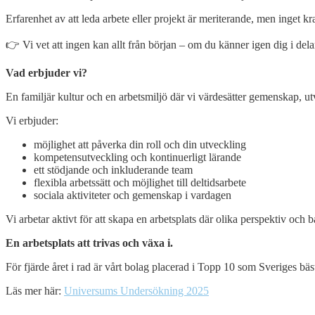
Erfarenhet av att leda arbete eller projekt är meriterande, men inget kr
👉 Vi vet att ingen kan allt från början – om du känner igen dig i del
Vad erbjuder vi?
En familjär kultur och en arbetsmiljö där vi värdesätter gemenskap, utv
Vi erbjuder:
möjlighet att påverka din roll och din utveckling
kompetensutveckling och kontinuerligt lärande
ett stödjande och inkluderande team
flexibla arbetssätt och möjlighet till deltidsarbete
sociala aktiviteter och gemenskap i vardagen
Vi arbetar aktivt för att skapa en arbetsplats där olika perspektiv och
En arbetsplats att trivas och växa i.
För fjärde året i rad är vårt bolag placerad i Topp 10 som Sveriges bäs
Läs mer här:
Universums Undersökning 2025
Open