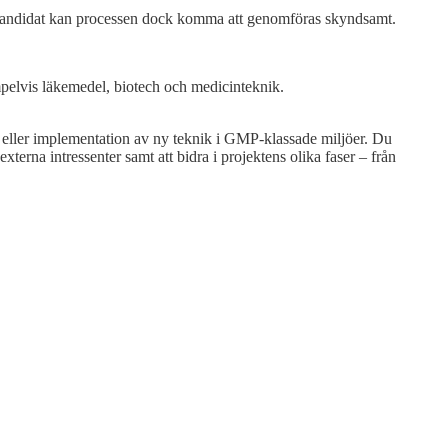
t kandidat kan processen dock komma att genomföras skyndsamt.
pelvis läkemedel, biotech och medicinteknik.
er eller implementation av ny teknik i GMP-klassade miljöer. Du
erna intressenter samt att bidra i projektens olika faser – från