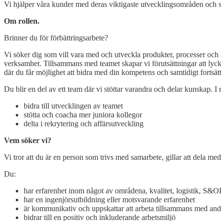
Vi hjälper våra kunder med deras viktigaste utvecklingsområden och skap
Om rollen.
Brinner du för förbättringsarbete?
Vi söker dig som vill vara med och utveckla produkter, processer och
verksamhet. Tillsammans med teamet skapar vi förutsättningar att lycka
där du får möjlighet att bidra med din kompetens och samtidigt fortsät
Du blir en del av ett team där vi stöttar varandra och delar kunskap. I 
bidra till utvecklingen av teamet
stötta och coacha mer juniora kollegor
delta i rekrytering och affärsutveckling
Vem söker vi?
Vi tror att du är en person som trivs med samarbete, gillar att dela med
Du:
har erfarenhet inom något av områdena, kvalitet, logistik, S&OP
har en ingenjörsutbildning eller motsvarande erfarenhet
är kommunikativ och uppskattar att arbeta tillsammans med and
bidrar till en positiv och inkluderande arbetsmiljö