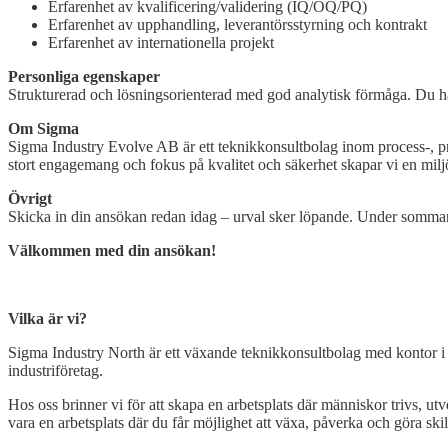
Erfarenhet av kvalificering/validering (IQ/OQ/PQ)
Erfarenhet av upphandling, leverantörsstyrning och kontrakt
Erfarenhet av internationella projekt
Personliga egenskaper
Strukturerad och lösningsorienterad med god analytisk förmåga. Du har 
Om Sigma
Sigma Industry Evolve AB är ett teknikkonsultbolag inom process-, pr
stort engagemang och fokus på kvalitet och säkerhet skapar vi en miljö
Övrigt
Skicka in din ansökan redan idag – urval sker löpande. Under sommar
Välkommen med din ansökan!
Open
post
Vilka är vi?
Sigma Industry North är ett växande teknikkonsultbolag med kontor i
industriföretag.
Hos oss brinner vi för att skapa en arbetsplats där människor trivs, u
vara en arbetsplats där du får möjlighet att växa, påverka och göra ski