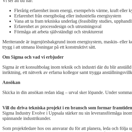
Vi ser att du har:
Flerårig erfarenhet inom energi, exempelvis värme, kraft eller k
Erfarenhet från energibolag eller industriella energisystem
Vana att ta fram tekniska underlag (feasibility studies, upphand
Erfarenhet av processdesign och utrustningsval
Förmåga att arbeta självständigt och strukturerat
Meriterande är ingenjörsbakgrund inom energisystem, maskin- eller kem
trygg i att utmana lösningar på ett konstruktivt sätt.
Om Sigma och vad vi erbjuder
Sigma är ett konsultbolag inom teknik och industri där du blir anställd
inriktning, ett nätverk av erfarna kollegor samt trygga anställningsv
Ansökan
Skicka in din ansökan redan idag – urval sker löpande. Under sommar
Open
post
Vill du driva tekniska projekt i en bransch som formar framtide
Sigma Industry Evolve i Uppsala stärker nu sin leveransförmåga inom p
spännande industrikunder.
Som projektledare hos oss ansvarar du för att planera, leda och följa 