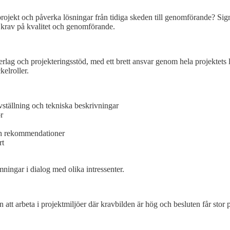
projekt och påverka lösningar från tidiga skeden till genomförande? Sig
a krav på kvalitet och genomförande.
ag och projekteringsstöd, med ett brett ansvar genom hela projektets liv
kelroller.
vställning och tekniska beskrivningar
r
ch rekommendationer
rt
ningar i dialog med olika intressenter.
tt arbeta i projektmiljöer där kravbilden är hög och besluten får stor på