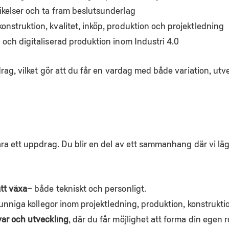
ikelser och ta fram beslutsunderlag
onstruktion, kvalitet, inköp, produktion och projektledning
 och digitaliserad produktion inom Industri 4.0
ag, vilket gör att du får en vardag med både variation, utv
a ett uppdrag. Du blir en del av ett sammanhang där vi lägge
att växa
– både tekniskt och personligt.
v kunniga kollegor inom projektledning, produktion, konstrukt
var och utveckling
, där du får möjlighet att forma din egen ro