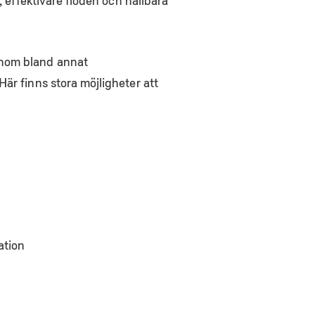
, effektivare flöden och hållbara
inom bland annat
är finns stora möjligheter att
ation