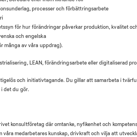
onsunderlag, processer och förbättringsarbete
ri
etssyn för hur förändringar påverkar produktion, kvalitet oc
venska och engelska
ör många av våra uppdrag).
rialisering, LEAN, förändringsarbete eller digitaliserad pro
igelös och initiativtagande. Du gillar att samarbeta i tvärfun
 i det du gör.
ivet konsultföretag där omtanke, nyfikenhet och kompetens st
åra medarbetares kunskap, drivkraft och vilja att utveckla