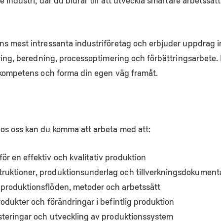
industri, där du bidrar till att utveckla smartare arbetssätt
ns mest intressanta industriföretag och erbjuder uppdrag 
ring, beredning, processoptimering och förbättringsarbete. H
 kompetens och forma din egen väg framåt.
os oss kan du komma att arbeta med att:
ör en effektiv och kvalitativ produktion
truktioner, produktionsunderlag och tillverkningsdokument
 produktionsflöden, metoder och arbetssätt
produkter och förändringar i befintlig produktion
vesteringar och utveckling av produktionssystem