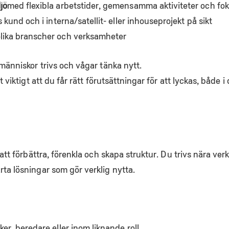
jö
med flexibla arbetstider, gemensamma aktiviteter och foku
kund och i interna/satellit- eller inhouseprojekt på sikt
lika branscher och verksamheter
 människor trivs och vågar tänka nytt.
t viktigt att du får rätt förutsättningar för att lyckas, både 
r att förbättra, förenkla och skapa struktur. Du trivs nära ve
rta lösningar som gör verklig nytta.
er, beredare eller inom liknande roll