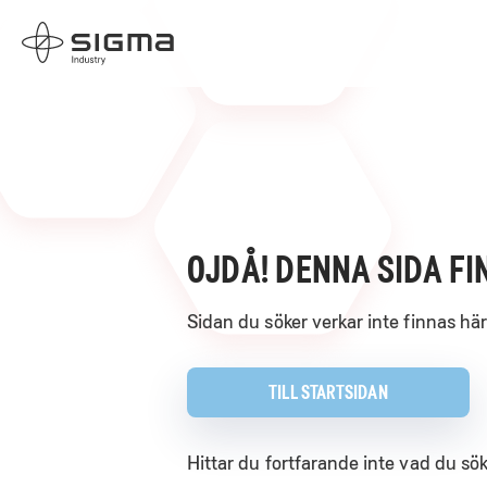
Skip
Home
to
content
OJDÅ! DENNA SIDA FI
Sidan du söker verkar inte finnas här
TILL STARTSIDAN
Hittar du fortfarande inte vad du sö