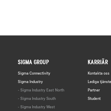
SIGMA GROUP
KARRIÄR
Sigma Connectivity
Kontakta oss
Sigma Industry
Lediga tjänste
Sigma Industry East North
Partner
Sigma Industry South
Student
Sigma Industry West