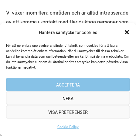
Vi växer inom flera områden och är alltid intresserade
av att komma i kontakt med fler duktiga personer som
vill vara en del av vårt team i Eskilstuna. Oavsett om
Hantera samtycke för cookies
din styrka ligger inom IT, systemutveckling,
För att ge en bra upplevelse använder vi teknik som cookies för att lagra
embedded, systemingenjör eller projektledning, ser vi
och/eller komma åt enhetsinformation. När du samtycker till dessa tekniker
kan vi behandla data som surfbeteende eller unika ID:n på denna webbplats. Om
gärna att du hör av dig.
du inte samtycker eller om du återkallar ditt samtycke kan detta påverka vissa
funktioner negativt.
Vad du kan arbeta med hos oss
ACCEPTERA
Hos oss arbetar du som konsult i uppdrag hos våra
NEKA
kunder inom industri och försvarssektorn. Uppdragen
varierar i både teknik och roll, men gemensamt är att
VISA PREFERENSER
de innebär tekniska utmaningar och nära samarbete i
team.
Cookie Policy