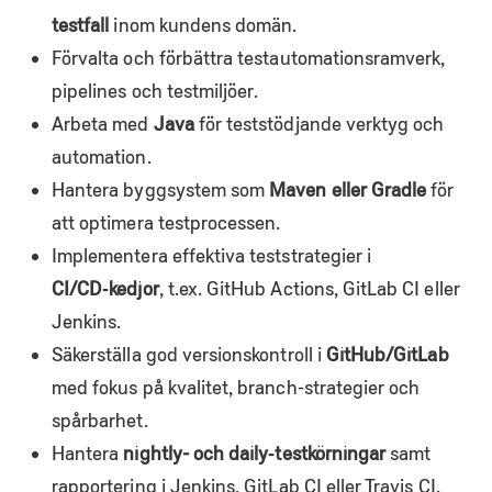
testfall
inom kundens domän.
Förvalta och förbättra testautomationsramverk,
pipelines och testmiljöer.
Arbeta med
Java
för teststödjande verktyg och
automation.
Hantera byggsystem som
Maven eller Gradle
för
att optimera testprocessen.
Implementera effektiva teststrategier i
CI/CD‑kedjor
, t.ex. GitHub Actions, GitLab CI eller
Jenkins.
Säkerställa god versionskontroll i
GitHub/GitLab
med fokus på kvalitet, branch-strategier och
spårbarhet.
Hantera
nightly- och daily‑testkörningar
samt
rapportering i Jenkins, GitLab CI eller Travis CI.