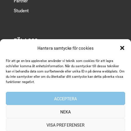
Partner
Student
FÖLJ OSS
Hantera samtycke för cookies
Facebook
För att ge en bra upplevelse använder vi teknik som cookies för att lagra
LinkedIn
och/eller komma åt enhetsinformation. När du samtycker till dessa tekniker
kan vi behandla data som surfbeteende eller unika ID:n på denna webbplats. Om
Instagram
du inte samtycker eller om du återkallar ditt samtycke kan detta påverka vissa
funktioner negativt.
ACCEPTERA
MEDIA
NEKA
Nyhetsrum
VISA PREFERENSER
Artiklar