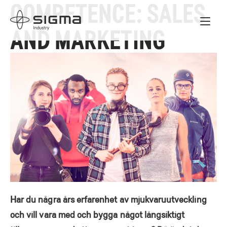
COMPETENCE:
SALES
Skip
Home
to
AND MARKETING
content
Har du några års erfarenhet av mjukvaruutveckling
och vill vara med och bygga något långsiktigt