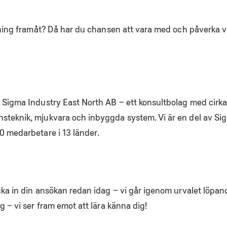
tsning framåt? Då har du chansen att vara med och påverka v
av Sigma Industry East North AB – ett konsultbolag med ci
nsteknik, mjukvara och inbyggda system. Vi är en del av S
0 medarbetare i 13 länder.
cka in din ansökan redan idag – vi går igenom urvalet löpand
g – vi ser fram emot att lära känna dig!