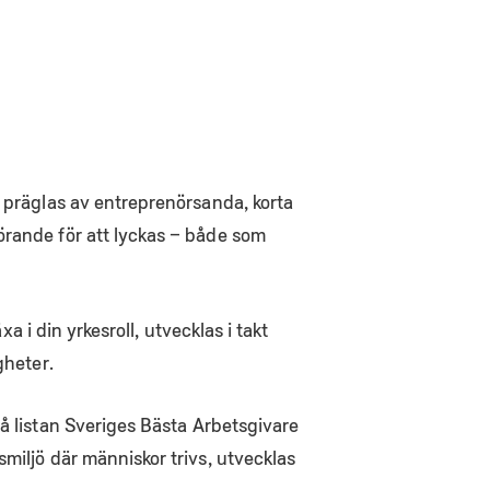
m präglas av entreprenörsanda, korta
örande för att lyckas – både som
a i din yrkesroll, utvecklas i takt
gheter.
på
listan Sveriges Bästa Arbetsgivare
miljö där människor trivs, utvecklas