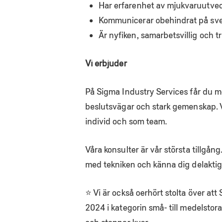
Har erfarenhet av mjukvaruutveckl
Kommunicerar obehindrat på sv
Är nyfiken, samarbetsvillig och tr
Vi erbjuder
På Sigma Industry Services får du me
beslutsvägar och stark gemenskap. V
individ och som team.
Våra konsulter är vår största tillgång.
med tekniken och känna dig delaktig i
⭐ Vi är också oerhört stolta över at
2024 i kategorin små- till medelstor