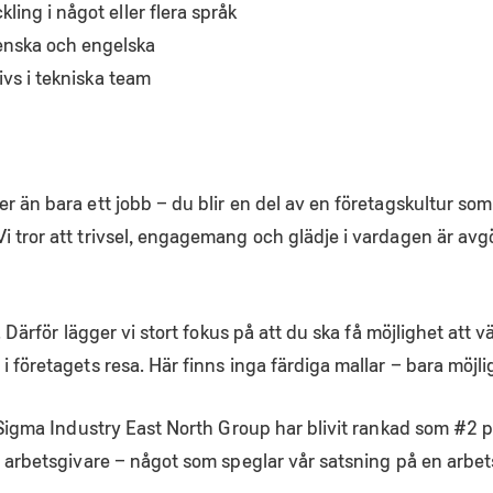
ing i något eller flera språk
enska och engelska
ivs i tekniska team
r än bara ett jobb – du blir en del av en företagskultur so
i tror att trivsel, engagemang och glädje i vardagen är avg
 Därför lägger vi stort fokus på att du ska få möjlighet att väx
 företagets resa. Här finns inga färdiga mallar – bara möjli
t Sigma Industry East North Group har blivit rankad som #2 
a arbetsgivare – något som speglar vår satsning på en arbets