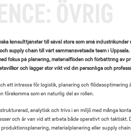
ENCE:
ÖVRIG
ska konsulttjänster till såväl stora som små industrikunder 
och supply chain till vårt sammansvetsade team i Uppsala. H
ed fokus på planering, materialflöden och förbättring av pr
tsvillkor och lägger stor vikt vid din personliga och profess
ett intresse för logistik, planering och flödesoptimering är
an förekomma som en naturlig del av rollen.
är strukturerad, analytisk och trivs i en miljö med många konta
esser och är van vid att arbeta både operativt och taktiskt.
produktionsplanering, materialplanering eller supply chain