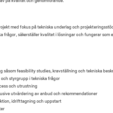
rav på kvalitet och genomförande.
rojekt med fokus på tekniska underlag och projekteringsstö
ka frågor, säkerställer kvalitet i lösningar och fungerar som et
 såsom feasibility studies, kravställning och tekniska besk
e och styrgrupp i tekniska frågor
cess och utrustning
klusive utvärdering av anbud och rekommendationer
uktion, idrifttagning och uppstart
ter