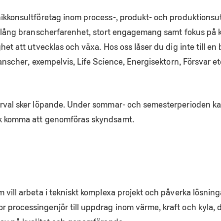
nikkonsultföretag inom process-, produkt- och produktionsu
d lång branscherfarenhet, stort engagemang samt fokus på kva
ghet att utvecklas och växa. Hos oss låser du dig inte till 
ranscher, exempelvis, Life Science, Energisektorn, Försvar et
urval sker löpande. Under sommar- och semesterperioden ka
ck komma att genomföras skyndsamt.
vill arbeta i tekniskt komplexa projekt och påverka lösningar
processingenjör till uppdrag inom värme, kraft och kyla, d