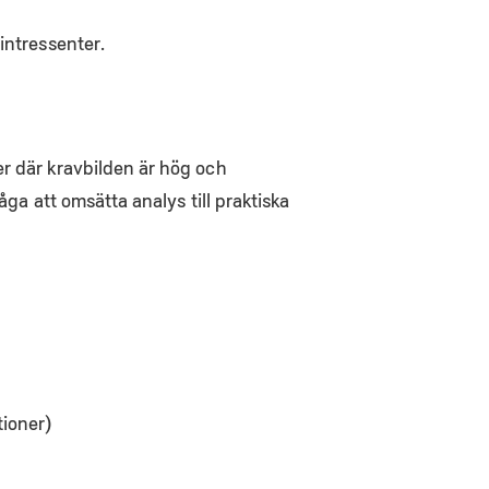
intressenter.
er där kravbilden är hög och
åga att omsätta analys till praktiska
tioner)