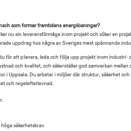
bransch som formar framtidens energilösningar?
ker nu sin leveransförmåga inom projekt och söker en projekt
ncerade uppdrag hos några av Sveriges mest spännande indu
u för att planera, leda och följa upp projekt inom industri- 
ostnad och kvalitet, och säkerställer god samverkan mellan 
or i Uppsala. Du arbetar i miljöer där struktur, säkerhet oc
tet och regelefterlevnad.
m:
 höga säkerhetskrav