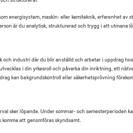
om energisystem, maskin- eller kemiteknik, erfarenhet av s
erson är du analytisk, strukturerad och trygg i att utmana lö
 och industri där du blir anställd och arbetar i uppdrag hos
utvecklas i din yrkesroll och påverka din inriktning, ett nät
pdrag kan bakgrundskontroll eller säkerhetsprövning förek
urval sker löpande. Under sommar- och semesterperioden ka
ck komma att genomföras skyndsamt.