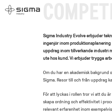
COMPET
Skip
Home
to
content
Sigma Industry Evolve erbjuder tekni
ingenjör inom produktionsplanering 
uppdrag inom tillverkande industri m
ute hos kund. Vi erbjuder trygga arbe
Om du har en akademisk bakgrund och 
Sigma. Resor till och från uppdrag k
För att lyckas i rollen tror vi att du 
skapa ordning och effektivitet i proc
relevant erfarenhet inom exempelvis 