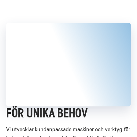
Skip
to
content
FÖR UNIKA BEHOV
Vi utvecklar kundanpassade maskiner och verktyg för