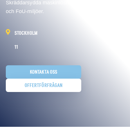
Skräddarsydda maskinlösningar till produktions
och FoU-miljöer.
STOCKHOLM
11
KONTAKTA OSS
OFFERTFÖRFRÅGAN