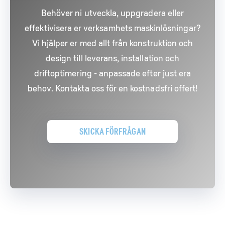
komponenter – alltid med fokus på
Behöver ni utveckla, uppgradera eller
LÄS MER
operatörssäkerhet, ergonomi och
effektivisera er verksamhets maskinlösningar?
produktionsflöde. Våra verktyg integreras
Vi hjälper er med allt från konstruktion och
sömlöst i er befintliga miljö och anpassas efter
design till leverans, installation och
era specifika behov och krav.
driftoptimering - anpassade efter just era
behov. Kontakta oss för en kostnadsfri offert!
LÄS MER
SKICKA FÖRFRÅGAN