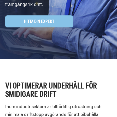
framgångsrik drift.
HITTA DIN EXPERT
Skip
to
content
VI OPTIMERAR UNDERHÅLL FÖR
SMIDIGARE DRIFT
Inom industrisektorn är tillförlitlig utrustning och
minimala driftstopp avgörande för att bibehålla