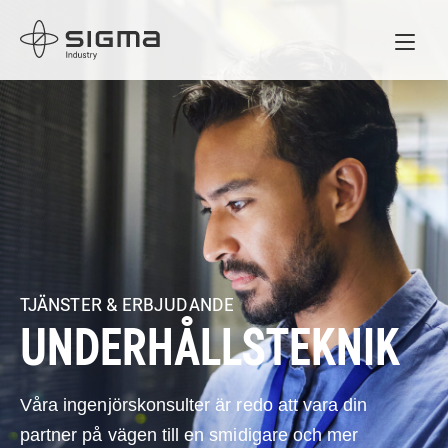
Home
TJÄNSTER & ERBJUDANDE
UNDERHÅLLSTEKNIK
Våra ingenjörskonsulter är redo att vara din
partner på vägen till en smidigare och mer