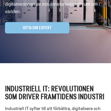
digitaliseringen av industriella sektorer runt om i
världen.
HITTA DIN EXPERT
Skip
to
content
INDUSTRIELL IT: REVOLUTIONEN
SOM DRIVER FRAMTIDENS INDUSTRI
Industriell IT syftar till att förbättra, digitalisera och