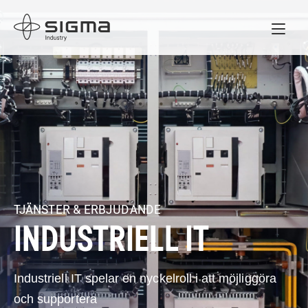
Home
TJÄNSTER & ERBJUDANDE
INDUSTRIELL IT
Industriell IT spelar en nyckelroll i att möjliggöra
och supportera